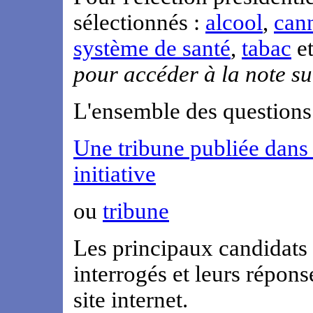
sélectionnés :
alcool
,
can
système de santé
,
tabac
e
pour accéder à la note su
L'ensemble des questions
Une tribune publiée dans 
initiative
ou
tribune
Les principaux candidats à
interrogés et leurs répon
site internet.