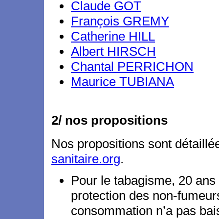
Claude GOT
François GREMY
Catherine HILL
Albert HIRSCH
Chantal PERRICHON
Maurice TUBIANA
2/ nos propositions
Nos propositions sont détaillé
sanitaire.org
.
Pour le tabagisme, 20 ans a
protection des non-fumeurs
consommation n’a pas baiss